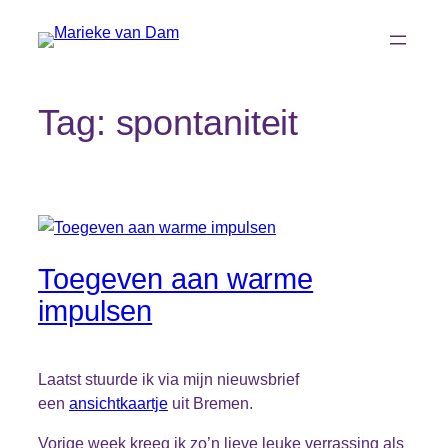
Ga
naar
de
inhoud
Tag:
spontaniteit
Toegeven aan warme
impulsen
Laatst stuurde ik via mijn nieuwsbrief
een
ansichtkaartje
uit Bremen.
Vorige week kreeg ik zo’n lieve leuke verrassing als