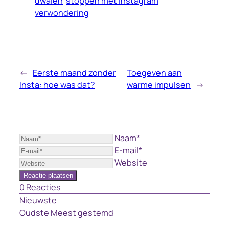
dwalen
stoppen met Instagram
verwondering
←
Eerste maand zonder
Toegeven aan
Insta: hoe was dat?
warme impulsen
→
Naam*
E-mail*
Website
0
Reacties
Nieuwste
Oudste
Meest gestemd