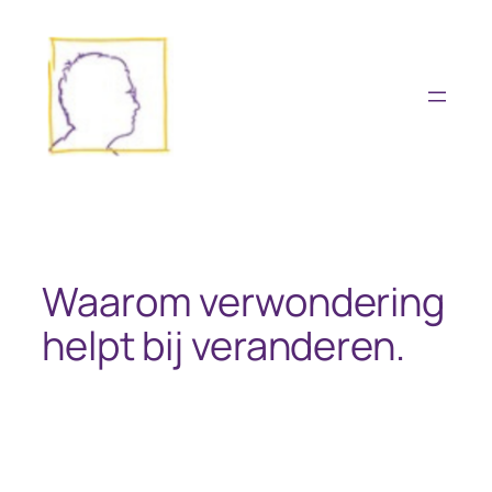
Ga
naar
de
inhoud
Waarom verwondering
helpt bij veranderen.